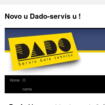
Novo u Dado-servis u !
Home
O
Skip
nama
to
content