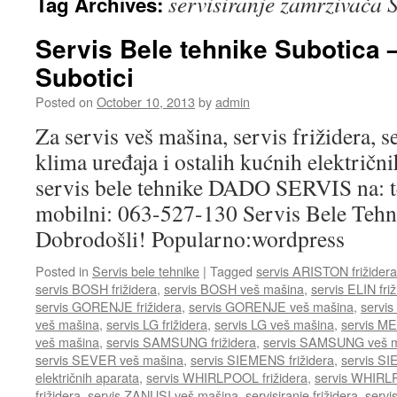
servisiranje zamrzivača 
Tag Archives:
Servis Bele tehnike Subotica
Subotici
Posted on
October 10, 2013
by
admin
Za servis veš mašina, servis frižidera, s
klima uređaja i ostalih kućnih električn
servis bele tehnike DADO SERVIS na: t
mobilni: 063-527-130 Servis Bele Tehn
Dobrodošli! Popularno:wordpress
Posted in
Servis bele tehnike
|
Tagged
servis ARISTON frižidera
servis BOSH frižidera
,
servis BOSH veš mašina
,
servis ELIN fri
servis GORENJE frižidera
,
servis GORENJE veš mašina
,
servis
veš mašina
,
servis LG frižidera
,
servis LG veš mašina
,
servis ME
veš mašina
,
servis SAMSUNG frižidera
,
servis SAMSUNG veš 
servis SEVER veš mašina
,
servis SIEMENS frižidera
,
servis S
električnih aparata
,
servis WHIRLPOOL frižidera
,
servis WHIRL
frižidera
,
servis ZANUSI veš mašina
,
servisiranje frižidera
,
servi